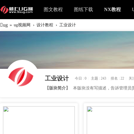
图文教程
图纸下载
NX教程
ug
»
›
›
ug视频网
设计教程
工业设计
工业设计
今日 :
0
|
主题 :
243
|
排名 :
22
|
关注
【版块简介】
本版块没有写描述，告诉管理员