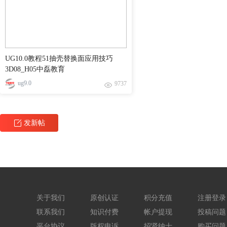
UG10.0教程51抽壳替换面应用技巧
3D08_H05中磊教育
ug9.0
9737
发新帖
关于我们
原创认证
积分充值
注册登录
联系我们
知识付费
帐户提现
投稿问题
平台协议
版权申诉
招贤纳士
购买问题