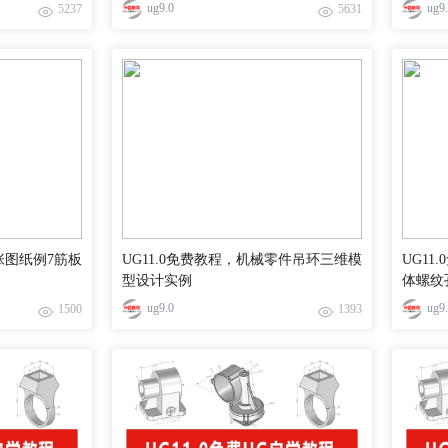
ug9.0
ug9
5237
5631
0张图纸例7筋板
UG11.0免费教程，机械零件吊环三维模
UG11
型设计实例
体螺纹
ug9.0
ug9
1500
1393