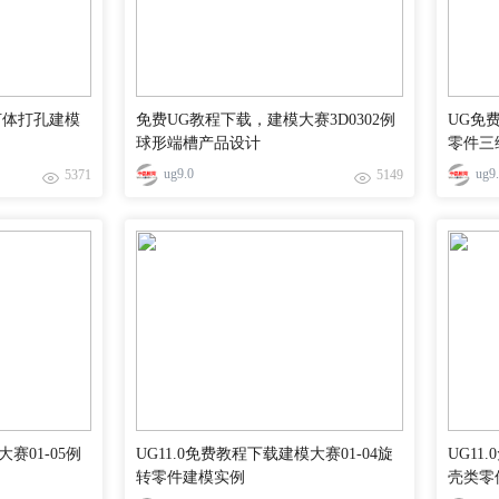
何体打孔建模
免费UG教程下载，建模大赛3D0302例
UG免
球形端槽产品设计
零件三
ug9.0
ug9
5371
5149
赛01-05例
UG11.0免费教程下载建模大赛01-04旋
UG11
转零件建模实例
壳类零