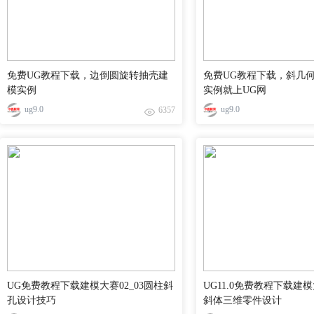
免费UG教程下载，边倒圆旋转抽壳建
免费UG教程下载，斜几
模实例
实例就上UG网
ug9.0
ug9.0
6357
UG免费教程下载建模大赛02_03圆柱斜
UG11.0免费教程下载建模大
孔设计技巧
斜体三维零件设计