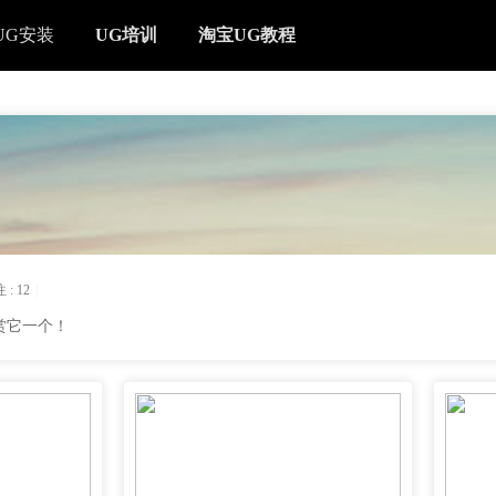
UG安装
UG培训
淘宝UG教程
 :
12
|
赏它一个！