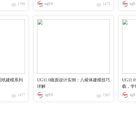
ug9.0
ug9
1799
1475
张图纸建模系列
UG11.0曲面设计实例：八棱体建模技巧
UG1
详解
载，学
ug9.0
ug9
1477
1565