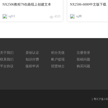
NX2506教程79在曲线上创建文本
NX2506-6000中文版下载
ug9.0
ug网
4523
关于我们
原创认证
积分充值
注册登录
联系我们
知识付费
帐户提现
投稿问题
平台协议
版权申诉
招贤纳士
购买问题
(
粤ICP备140