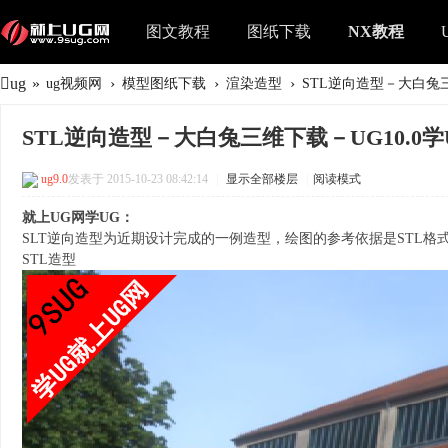
图文教程
图纸下载
NX教程
ug
»
›
›
›
ug视频网
模型图纸下载
渲染造型
STL逆向造型－大白兔三维
STL逆向造型－大白兔三维下载－UG10.0学
ug9.0
发表于 2015-10-23 08:42:14
|
显示全部楼层
|
阅读模式
就上UG网学UG：
SLT逆向造型为近期设计完成的一例造型，绘图的参考依据是STL格
STL造型