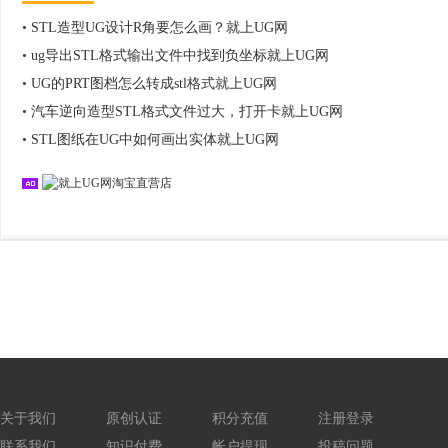
•
STL造型UG设计R角要怎么画？就上UG网
•
ug导出STL格式输出文件中找到负坐标就上UG网
•
UG的PRT图档怎么转成stl格式就上UG网
•
汽车逆向造型STL格式文件过大，打开卡就上UG网
•
STL图纸在UG中如何画出实体就上UG网
关于我们
原创认证
积分充值
注册登录
联系我们
知识付费
帐户提现
投稿问题