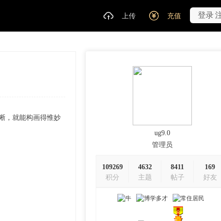
登录
上传
充值
清晰，就能构画得惟妙
ug9.0
管理员
109269
4632
8411
169
积分
主题
帖子
好友