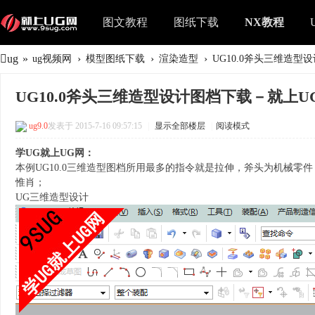
图文教程
图纸下载
NX教程
ug
»
›
›
›
ug视频网
模型图纸下载
渲染造型
UG10.0斧头三维造型设
UG10.0斧头三维造型设计图档下载－就上U
ug9.0
发表于 2015-7-16 09:57:15
|
显示全部楼层
|
阅读模式
学UG就上UG网：
本例UG10.0三维造型图档所用最多的指令就是拉伸，斧头为机械
惟肖；
UG三维造型设计