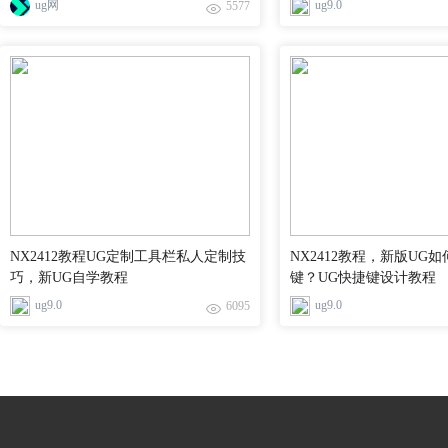
ug网
ug9.0
5577
NX2412教程UG定制工具栏私人定制技
NX2412教程，新版UG
巧，新UG自学教程
键？UG快捷键设计教程
ug9.0
ug9.0
6095