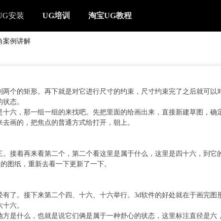
UG安装
UG培训
淘宝UG教程
圆角案例讲解
制两个的矩形。再下就是对它进行尺寸的约束，尺寸约束完了之后就可以
的状态。
是十六，那一组一组的来找吧。先把里面的给画出来，直接新建草图，确
来去画的，把焦点的普通方式给打开，朝上。
三。接着再来看第二个，第二个看这里是属于什么，这里是四十六，到它
 的图纸，重新去看一下更新了一下。
有了。接下来第二个四、十六、十六举行。3d软件的好处就在于画完图
六十六。
地方是什么，也就是说它们俩是属于一种舒心的状态，这里标注直径是六