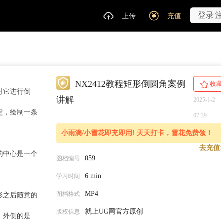
登录
上传
充值
NX2412教程矩形倒圆角案例
收
对它进行倒
讲解
2025-1-2
定，绘制一条
07:39
小雨滴/小雪花即充即用! 天天打卡，雪花免费领！
去充值
的中心是一个
059
图档编号
6 min
学习时间
MP4
图档格式
形之后随意的
就上UG网官方原创
版权信息
，外侧的是