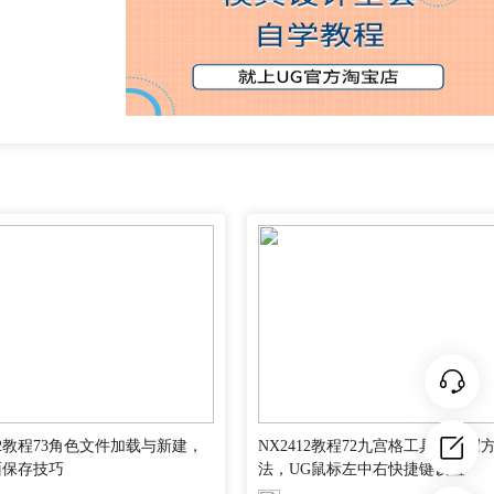
12教程73角色文件加载与新建，
NX2412教程72九宫格工具条定制
面保存技巧
法，UG鼠标左中右快捷键设置