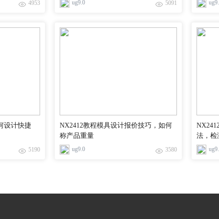
ug9.0
ug9
4953
5091
如何设计快捷
NX2412教程模具设计报价技巧，如何
NX2
称产品重量
法，检
ug9.0
ug9
5190
3580