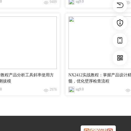
.0
ug9.0
9409
412教程产品分析工具斜率使用方
NX2412实战教程：掌握产品设计
测拔模
髓，优化壁厚检查流程
.0
ug9.0
2976