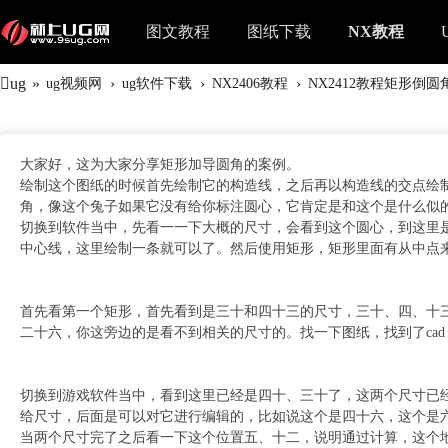
图文教程
图纸下载
NX教程
ug
»
›
›
›
ug视频网
ug软件下载
NX2406教程
NX2412教程矩形倒
大家好，这为大家分享矩形加导圆角的案例。
绘制这个图纸的时候首先绘制它的构造线，之后再以构造线的交点绘
角，像这个兔子如果它没有给你标注圆心，它肯定是和这个是什么似
切换到软件当中，先看一一下大概的尺寸，会看到这个圆心，到这里
中心线，这里绘制一条就可以了。然后使用矩形，矩形里面有从中点
首先看第一个矩形，首先看到是三十和四十三的尺寸，三十、四、十
二十六，你这旁边的是看不到相关的尺寸的。找一下图纸，找到了cad
切换到游戏软件当中，看到这里已经是四十、三十了，这两个尺寸已经
给尺寸，后面是可以对它进行编辑的，比如说这个是四十六，这个是
当两个尺寸完了之后看一下这个位置五、十二，说明通过计算，这个