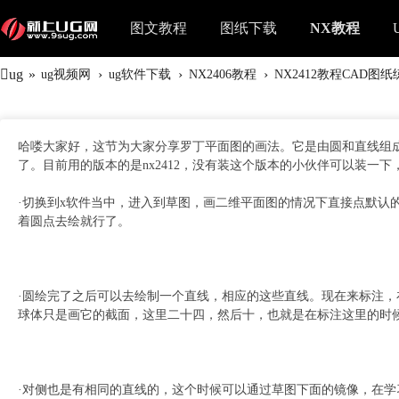
图文教程
图纸下载
NX教程
ug
»
›
›
›
ug视频网
ug软件下载
NX2406教程
NX2412教程CAD图
哈喽大家好，这节为大家分享罗丁平面图的画法。它是由圆和直线组
了。目前用的版本的是nx2412，没有装这个版本的小伙伴可以装一
·切换到x软件当中，进入到草图，画二维平面图的情况下直接点默认
着圆点去绘就行了。
·圆绘完了之后可以去绘制一个直线，相应的这些直线。现在来标注，
球体只是画它的截面，这里二十四，然后十，也就是在标注这里的时
·对侧也是有相同的直线的，这个时候可以通过草图下面的镜像，在