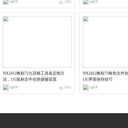
ug9.0
ug9.0
2491
NX2412教程72九宫格工具条定制方
NX2412教程73角色文
法，UG鼠标左中右快捷键设置
UG界面保存技巧
ug9.0
ug9.0
6901