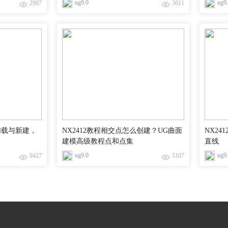
ug9.0
ug9
2987
3611
件加载与新建，
NX2412教程相交点怎么创建？UG曲面
NX2
建模高级教程点和点集
直线
ug9.0
ug9
9427
5107