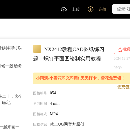
登录
上传
充值
分修掉都可以
NX2412教程CAD图纸练习
收
题，螺钉平面图绘制实用教程
2024-12-27
时候一般是绕
07:39
小雨滴/小雪花即充即用! 天天打卡，雪花免费领！
去充值
054
图档编号
是二十，这个
，确定。
4 min
学习时间
MP4
图档格式
就上UG网官方原创
版权信息
一起来画一