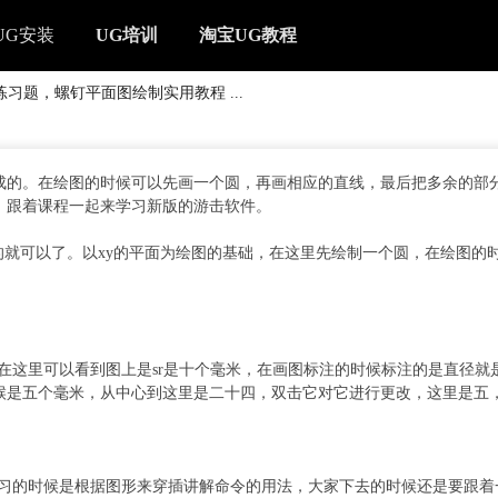
UG安装
UG培训
淘宝UG教程
纸练习题，螺钉平面图绘制实用教程 ...
成的。在绘图的时候可以先画一个圆，再画相应的直线，最后把多余的部
下，跟着课程一起来学习新版的游击软件。
的就可以了。以xy的平面为绘图的基础，在这里先绘制一个圆，在绘图的
在这里可以看到图上是sr是十个毫米，在画图标注的时候标注的是直径就
候是五个毫米，从中心到这里是二十四，双击它对它进行更改，这里是五
学习的时候是根据图形来穿插讲解命令的用法，大家下去的时候还是要跟着