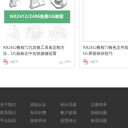
NX2412教程72九宫格工具条定制方
NX2412教程73角色文
法，UG鼠标左中右快捷键设置
UG界面保存技巧
ug9.0
ug9.0
6901
关于我们
原创认证
积分充值
注册登录
联系我们
知识付费
帐户提现
投稿问题
平台协议
版权申诉
招贤纳士
购买问题