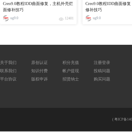
Creo9.0教程IDD曲面修复，主机外壳烂
Creo9.0教程IDD曲面
面修补技巧
修补技巧
ug9.0
ug9.0
12401
关于我们
原创认证
积分充值
注册登录
联系我们
知识付费
帐户提现
投稿问题
平台协议
版权申诉
招贤纳士
购买问题
(
粤ICP备140