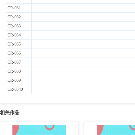
CR-031
CR-032
CR-033
CR-034
CR-035
CR-036
CR-037
CR-038
CR-039
CR-0340
相关作品