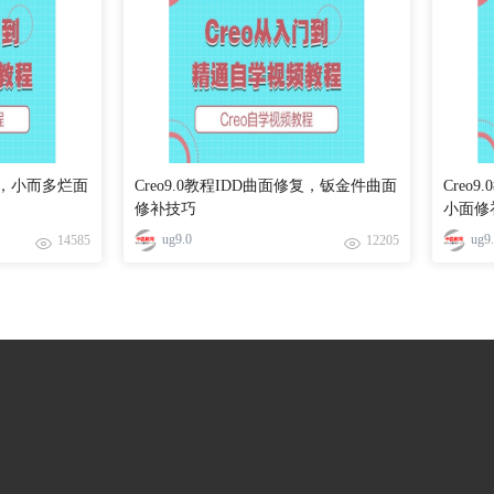
修复，小而多烂面
Creo9.0教程IDD曲面修复，钣金件曲面
Creo
修补技巧
小面修
ug9.0
ug9
14585
12205