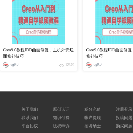
Creo9.0教程IDD曲面修复，主机外壳烂
Creo9.0教程IDD曲面
面修补技巧
修补技巧
ug9.0
ug9.0
12370
关于我们
原创认证
积分充值
注册登录
联系我们
知识付费
帐户提现
投稿问题
平台协议
版权申诉
招贤纳士
购买问题