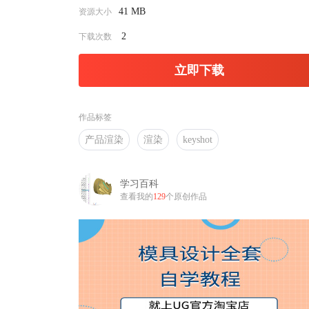
41 MB
资源大小
2
下载次数
立即下载
作品标签
产品渲染
渲染
keyshot
学习百科
查看我的
129
个原创作品