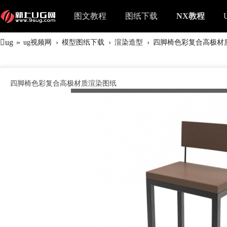
图文教程
图纸下载
NX教程
ug
»
›
›
›
ug视频网
模型图纸下载
渲染造型
四脚椅色彩复合高极材
四脚椅色彩复合高极材质渲染图纸