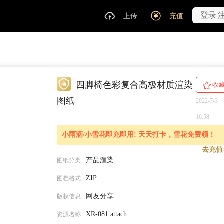
登录
上传
充值
四脚椅色彩复合高极材质渲染
收
图纸
2022-7-3
16:58
小雨滴/小雪花即充即用! 天天打卡，雪花免费领！
去充值
产品渲染
图纸分类
ZIP
图档格式
网友分享
版权信息
XR-081.attach
资源名称