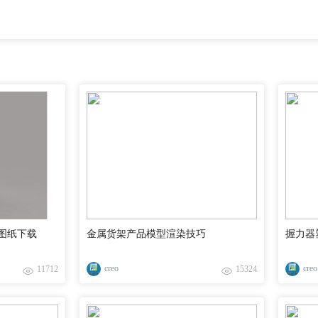
图纸下载
金属货架产品模型渲染技巧
握力器
creo
creo
11712
15324