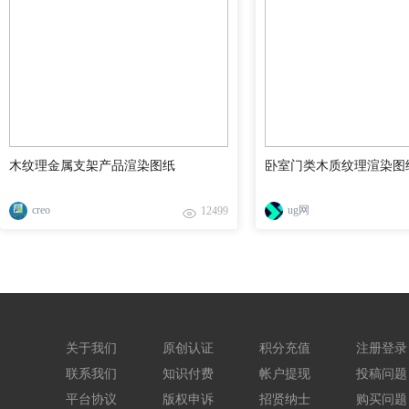
木纹理金属支架产品渲染图纸
卧室门类木质纹理渲染图
creo
ug网
12499
关于我们
原创认证
积分充值
注册登录
联系我们
知识付费
帐户提现
投稿问题
平台协议
版权申诉
招贤纳士
购买问题