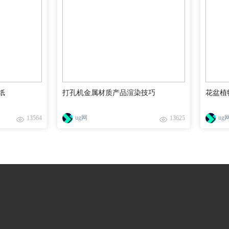
纸
打孔机金属材质产品渲染技巧
花盆植
ug网
ug
13564
13625