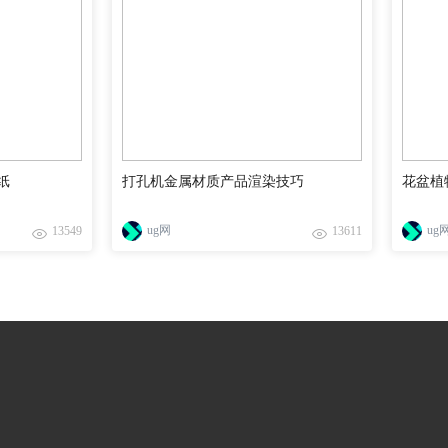
纸
打孔机金属材质产品渲染技巧
花盆植
ug网
ug
13549
13611