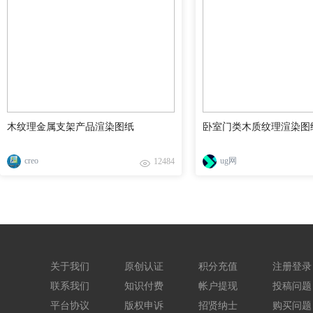
木纹理金属支架产品渲染图纸
卧室门类木质纹理渲染图
creo
ug网
12484
关于我们
原创认证
积分充值
注册登录
联系我们
知识付费
帐户提现
投稿问题
平台协议
版权申诉
招贤纳士
购买问题