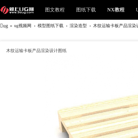
图文教程
图纸下载
NX教程
ug
»
›
›
›
ug视频网
模型图纸下载
渲染造型
木纹运输卡板产品渲染
木纹运输卡板产品渲染设计图纸