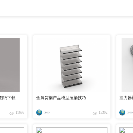
图纸下载
金属货架产品模型渲染技巧
握力器
creo
creo
11699
15302