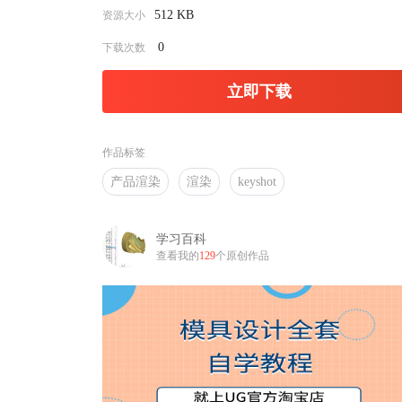
512 KB
资源大小
0
下载次数
立即下载
作品标签
产品渲染
渲染
keyshot
学习百科
查看我的
129
个原创作品