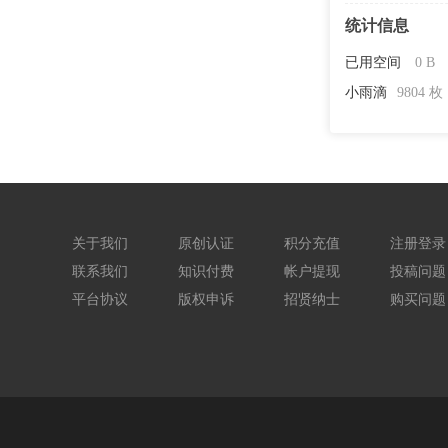
统计信息
已用空间
0 B
小雨滴
9804 枚
关于我们
原创认证
积分充值
注册登录
联系我们
知识付费
帐户提现
投稿问题
平台协议
版权申诉
招贤纳士
购买问题