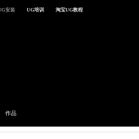
UG安装
UG培训
淘宝UG教程
作品