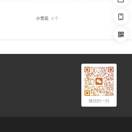
小雪花
4 个
微信扫一扫