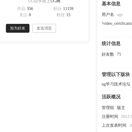
UG自学就上
UG网
基本信息
作品
356
积分
11159
用户名
ugs
关注
0
粉丝
15
!video_certificati
加为好友
发送消息
统计信息
好友数
75
管理以下版块
ug学习技术论坛
活跃概况
管理组
版主
注册时间
2012-
上次发表时间
2