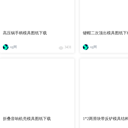
高压锅手柄模具图纸下载
键帽二次顶出模具图纸下
ug网
ug网
3431
折叠音响机壳模具图纸下载
1*2两滑块带反铲模具结