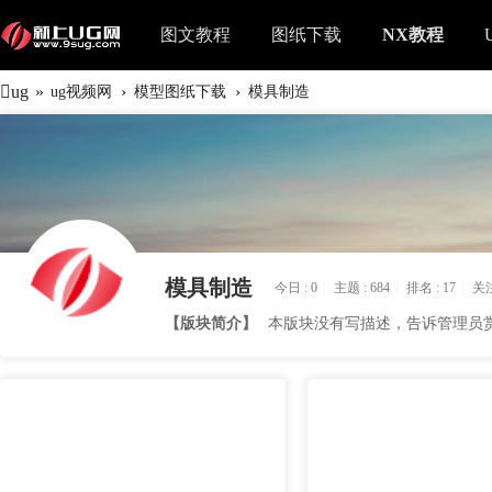
图文教程
图纸下载
NX教程
ug
»
›
›
ug视频网
模型图纸下载
模具制造
模具制造
今日 :
0
|
主题 :
684
|
排名 :
17
|
关注
【版块简介】
本版块没有写描述，告诉管理员