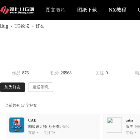
图文教程
图纸下载
NX教程
ug
›
›
UG论坛
好友
作品
876
积分
26968
关注
0
粉
加为好友
发送消息
当前共有
17
个好友
CAD
catia
四级设计师 积分数: 4346
版主 积分
互动
|
关注TA
互动
|