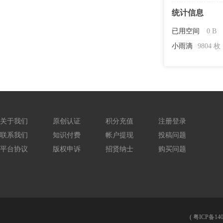
统计信息
已用空间
0 B
小雨滴
9804 枚
关于我们
原创认证
积分充值
注册登录
联系我们
知识付费
帐户提现
投稿问题
平台协议
版权申诉
招贤纳士
购买问题
(
粤ICP备140